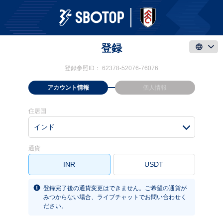
登録
登録参照ID：
62378-52076-76076
アカウント情報
個人情報
住居国
インド
通貨
INR
USDT
登録完了後の通貨変更はできません。ご希望の通貨が
みつからない場合、ライブチャットでお問い合わせく
ださい。