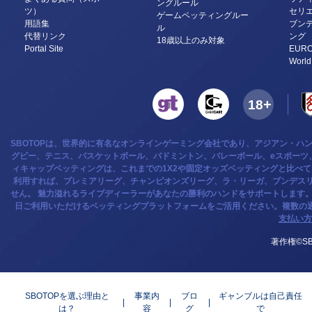
ングルール
ツ）
セリ
ゲームベッティングルー
用語集
ブン
ル
代替リンク
ング
18歳以上のみ対象
Portal Site
EURO
World
SBOTOPは、世界的に有名なオンラインゲーミング会社であり、アジアン・ハ
グビー、テニス、バスケットボール、バドミントン、バレーボール、eスポーツ、
ィキャップベッティングは、これまでの1X2や固定オッズベッティングと比べ
利用すれば、プレミアリーグ、チャンピオンズリーグ、ラ・リーガ、ブンデスリ
せん。 魅力溢れるライブディーラーがあなたの勝利のハンドをサポートします
日ご利用いただけるベッティングプラットフォームをご活用ください。複数の
支払い方
著作権©SB
SBOTOPを選ぶ理由と
事業内
ブロ
ギャンブルは自己責任
は？
容
グ
で