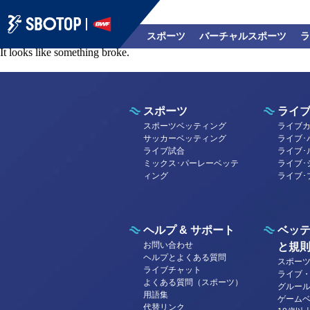
Error
スポーツ
バーチャルスポーツ
ラ
It looks like something broke.
スポーツ
ライ
スポーツベッティング
ライブ
サッカーベッティング
ライブ･バカ
ライブ試合
ライブ･
ミックス･パーレーベッテ
ライブ･
ィング
ライブ･
ヘルプ & サポート
ベッ
お問い合わせ
と規
ヘルプとよくある質問
スポー
ライブチャット
ライブ
よくある質問（スポーツ）
グルー
用語集
ゲーム
代替リンク