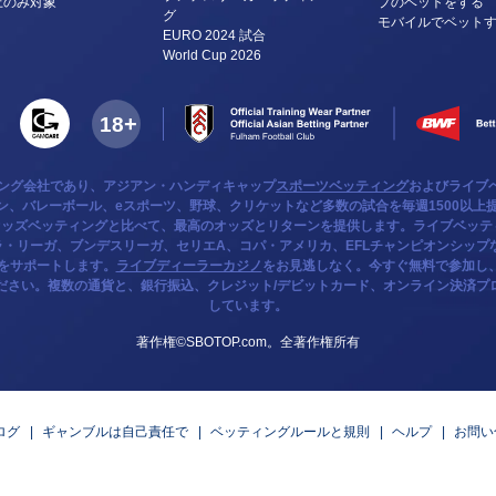
上のみ対象
プのベットをする
グ
モバイルでベット
EURO 2024 試合
World Cup 2026
ミング会社であり、アジアン・ハンディキャップ
スポーツベッティング
およびライブ
、バレーボール、eスポーツ、野球、クリケットなど多数の試合を毎週1500以上提
オッズベッティングと比べて、最高のオッズとリターンを提供します。ライブベッ
・リーガ、ブンデスリーガ、セリエA、コパ・アメリカ、EFLチャンピオンシップ
をサポートします。
ライブディーラーカジノ
をお見逃しなく。今すぐ無料で参加し、
ださい。複数の通貨と、銀行振込、クレジット/デビットカード、オンライン決済プ
しています。
著作権©SBOTOP.com。全著作権所有
ログ
ギャンブルは自己責任で
ベッティングルールと規則
ヘルプ
お問い