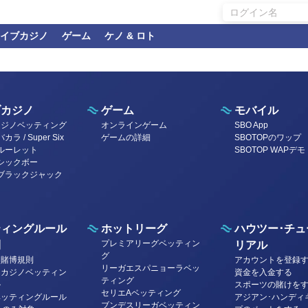
イブカジノ
ゲーム
ケノ & ロト
ブカジノ
ゲーム
モバイル
カジノベッティング
オンラインゲーム
SBO App
ラ / Super Six
ゲームの詳細
SBOTOPのワップ
ルーレット
SBOTOP WAPデモ
シックボー
ブラックジャック
ティングルール
ホットリーグ
ハウツー･チュ
プレミアリーグベッティン
則
リアル
グ
ツ賭博規則
アカウントを登録
リーガエスパニョーラベッ
・カジノベッティン
資金を入金する
ティング
ル
スポーツの賭けを
セリエAベッティング
ベッティングルール
アジアン･ハンディ
ブンデスリーガベッティン