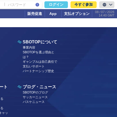
|
今すぐ参加
ログイン
08 / 07 / 2026
販売促進
App
支払オプション
14:40 GMT
SBOTOPについて
事業内容
SBOTOPを選ぶ理由と
は？
ギャンブルは自己責任で
支払いサポート
パートナーシップ歴史
ート
ブログ・ニュース
SBOTOPのブログ
サッカーニュース
する
バスケニュース
する
キャッ