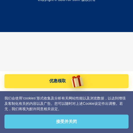
优惠领取
我们会使用’cookies’形式收集及分析有关网站性能以及浏览数据，以达到增强
及客制化有关的内容以及广告。您可以随时对上述Cookie设定作出调整。若
无，我们将视为默许同意相关设定。
接受并关闭