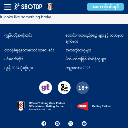
Error
အကောင့်ဝင်မည်
It looks like something broke.
ကျွနိုပ်တို့အကြောင်း
လောင်းကစားစည်းမျဥ်းများနှင့် သတ်မှတ်
ချက်များ
တာဝန်ခံမှုရှိသောလောင်းကစားခြင်း
အစားထိုးလင့်များ
ပင်မဝဘ်ဆိုဒ်
မိတ်ဖက်အဖြစ်ပါဝင်ခဲ့သူများ
ယူရို 2024 ပွဲစဥ်များ
ကမ္ဘာ့ဖလား 2026