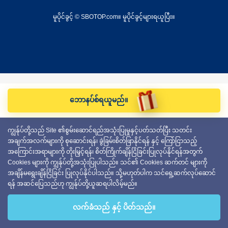
မူပိုင်ခွင့် © SBOTOP.com။ မူပိုင်ခွင့်များရယူပြီး။
ဘောနပ်စ်ရယူမည်။
ကျွန်ုပ်တို့သည် Site ၏စွမ်းဆောင်ရည်အသုံးပြုမှုနှင့်ပတ်သတ်ပြီး သတင်း
အချက်အလက်များကို စုဆောင်းရန်၊ ခွဲခြမ်းစိတ်ဖြာနိုင်ရန် နှင့် ကြော်ငြာသည့်
အကြောင်းအရာများကို တိုးမြှင့်ရန်၊ စိတ်ကြိုက်ချိန်ငြိခြင်းပြုလုပ်နိုင်ရန်အတွက်
Cookies များကို ကျွန်ုပ်တို့အသုံးပြုပါသည်။ သင်၏ Cookies ဆက်တင် များကို
အချိန်မရွေးချိန်ငြိခြင်း ပြုလုပ်နိုင်ပါသည်။ သို့မဟုတ်ပါက သင်ရှေ့ဆက်လုပ်ဆောင်
ရန် အဆင်ပြေသည်ဟု ကျွန်ုပ်တို့ယူဆရပါလိမ့်မည်။
လက်ခံသည် နှင့် ပိတ်သည်။