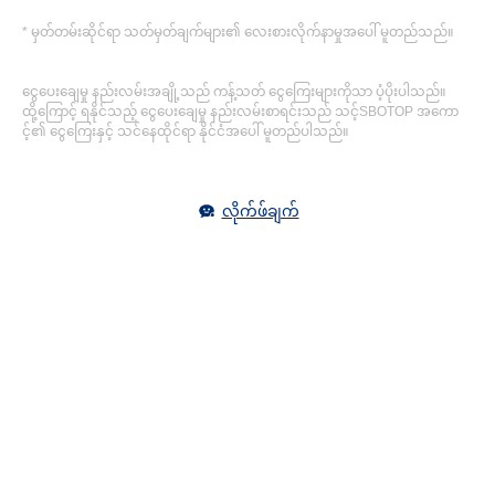
* မှတ်တမ်းဆိုင်ရာ သတ်မှတ်ချက်များ၏ လေးစားလိုက်နာမှုအပေါ် မူတည်သည်။
ငွေပေးချေမှု နည်းလမ်းအချို့သည် ကန့်သတ် ငွေကြေးများကိုသာ ပံ့ပိုးပါသည်။
ထို့ကြောင့် ရနိုင်သည့် ငွေပေးချေမှု နည်းလမ်းစာရင်းသည် သင့်SBOTOP အကော
င့်၏ ငွေကြေးနှင့် သင်နေထိုင်ရာ နိုင်ငံအပေါ် မူတည်ပါသည်။
လိုက်ဖ်ချက်