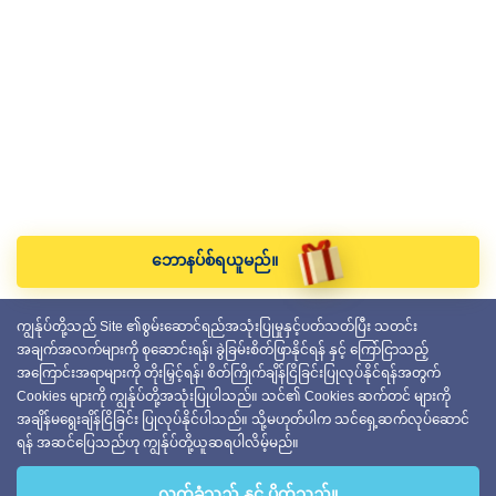
ဘောနပ်စ်ရယူမည်။
ကျွန်ုပ်တို့သည် Site ၏စွမ်းဆောင်ရည်အသုံးပြုမှုနှင့်ပတ်သတ်ပြီး သတင်း
အချက်အလက်များကို စုဆောင်းရန်၊ ခွဲခြမ်းစိတ်ဖြာနိုင်ရန် နှင့် ကြော်ငြာသည့်
အကြောင်းအရာများကို တိုးမြှင့်ရန်၊ စိတ်ကြိုက်ချိန်ငြိခြင်းပြုလုပ်နိုင်ရန်အတွက်
Cookies များကို ကျွန်ုပ်တို့အသုံးပြုပါသည်။ သင်၏ Cookies ဆက်တင် များကို
အချိန်မရွေးချိန်ငြိခြင်း ပြုလုပ်နိုင်ပါသည်။ သို့မဟုတ်ပါက သင်ရှေ့ဆက်လုပ်ဆောင်
ရန် အဆင်ပြေသည်ဟု ကျွန်ုပ်တို့ယူဆရပါလိမ့်မည်။
လက်ခံသည် နှင့် ပိတ်သည်။