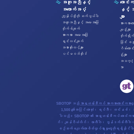
အကူအညီနှင့်
လောင်းက
အထောက်အပံ့
နှင့် 
ကျွနိုပ်တို့ကို ဆက်သွယ်ပါ
များ
အကူအညီနှင့် အမေးအဖြေ
အားကစားလေ
လိုက်ဖ်ချက်
မျဥ်းမျာ
အားကစား အမေးအဖြေ
တိုက်ရိုက
ရှင်းလင်းချက်
ခြင်း စည်
အစားထိုးလင့်များ
ဂိမ်းလောင
ပင်မဝဘ်ဆိုဒ်
ဥ်းများ
အသက္ (
သာ
SBOTOP သည်
အာရှဟန်းဒီးကပ် အားကစားလောင်းကစားg
1,500 ကျော်အပြင် ဘောလုံး၊ ရပ်ဘီ၊ တင်းနစ်၊ ဘတ
ပါသည်။ SBOTOP ၏ အာရှဟန်းဒီးကပ် လောင်းကစားသည် ပုံ
ဂ်၊ ချန်ပီယံလိဂ်၊ လာလီဂါ၊ ဘွန်ဒက်စ်လီဂါ၊ စီးရီ
စဥ်ဆက်မပျက်သောစိတ်လှုပ်ရှားမှုတွေကိုရရှိနိုင်ပ