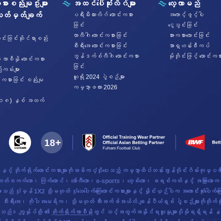
စားစည်းမျဥ်းများ
အထင်ပေါ်ဆုံးလိဂ်များ
လေ့လာမည်
သတ်မှတ်ချက်
ပရီးမီးယားလိဂ် လောင်းကစား
အကောင့်ဖွင့်ပါ
ခြင်း
ငွေသွင်းခြင်း
လာလီဂါ လောင်းကစားခြင်း
အားကစားလောင်းခြင်း
ာင်းခြင်းဆိုင်ရာစည်း
စီးရီး‌အေ လောင်းကစားခြင်း
အာရှဟန်းဒီးကပ်
ဘွန်ဒက်စ်လီဂါ လောင်းကစား
မိုဘိုင်းဖြင့် လောင်းကစ
် ကာစီနို လောင်းကစား
ခြင်း
းကမ်းများ
ယူရို 2024 ပွဲစဥ်များ
်းကစားခြင်း စည်းမျ
ကမ္ဘာ့ဖလား 2026
၁၈) နှစ် အထက်
နှင့် တိုက်ရိုက်လောင်းကစားများကိုအဓိကပံ့ပိုးပေးသည့် ကမ္ဘာ့ထိပ်တန်းအွန်လိုင်းဂိမ်းကုမ
်စကက်ဘော၊ ကြက်တောင်၊ ဘော်လီဘော၊ e-sports၊ ဘေ့စ်ဘော၊ ခရစ်ကတ်နှင့် အခြားသောကစားပွဲ
မှန် 1X2 သို့မဟုတ် ပုံသေပေါက်ကြေးလောင်းကစားများနှင့် နှိုင်းယှဉ်ပါက အကောင်းဆုံးပေါက်က
းအေ၊ ကိုပါအမေရိက၊ သို့မဟုတ် အီးအက်ဖ်အယ်လ် ချန်ပီယံရှစ် ပွဲစဥ်များကိုတိုက်ရိုက်ကြည့
ါသည်။ ကျွန်ုပ်တို့ ၏
တိုက်ရိုက်ကာစီနို
တွင် သင့်အတွက်အနိုင်ရယူမှုများပိုမိုရရှိရန် နှစ