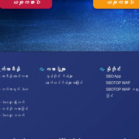
ယခုကစားပါ
ယခုကစားပါ
ုက်ကာစီနို
ကစားပွဲများ
မိုဘိုင်း
် ကာစီနို လောင်းကစား
အွန်လိုင်း ဂိမ်းများ
SBO App
နောက်ထပ်ဂိမ်းများအကြောင်း
SBOTOP WAP
က် ဘက်ကာရက် ဖဲဝေ
SBOTOP WAP သရု
ခြင်း
် ဖဲဝေသူ ရိုးလက်
် စစ်ဘို ကစားခြင်း
က် ဖဲဝေသူ ဘလက်