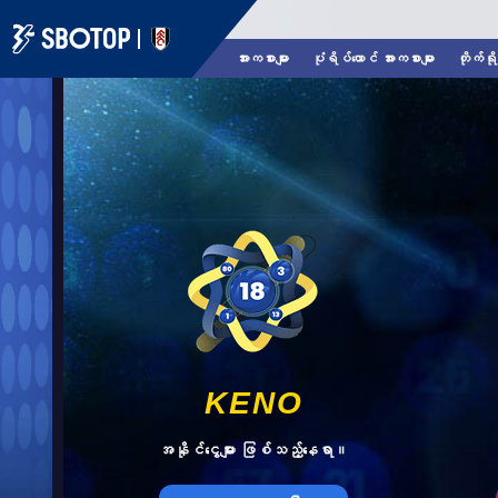
အားကစားများ
ပုံရိပ်ယောင် အားကစားများ
တိုက်ရိ
KENO
အနိုင်ငွေများ ဖြစ်သည့်နေရာ။