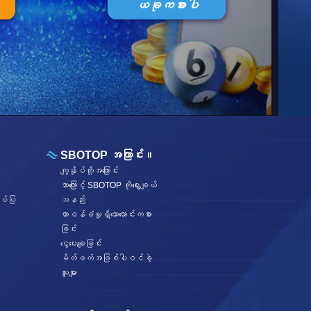
ယခုကစားပါ
SBOTOP အကြာင်း။
ကျွနိုပ်တို့အကြောင်း
ဘာကြောင့် SBOTOP ကိုရွေးချယ်
ပ်ပြ
သနည်း
တာဝန်ခံမှုရှိသောလောင်းကစား
ခြင်း
ငွေပေးချေခြင်း
မိတ်ဖက်အဖြစ်ပါဝင်ခဲ့
သူများ