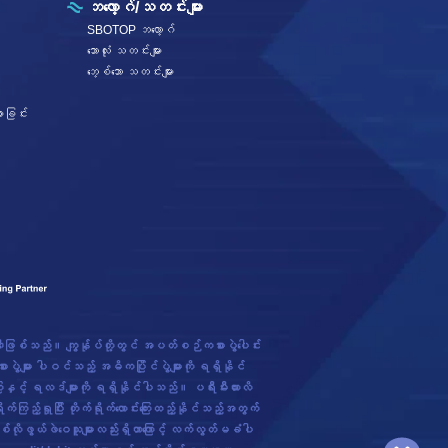
ဘလော့ဂ်/သတင်းများ
SBOTOP ဘလော့ဂ်
ဘောလုံး သတင်းများ
ဘေ့စ်ဘော သတင်းများ
ားခြင်း
္ပဏီဖြစ်သည်။ ကျွန်ုပ်တို့တွင် အပတ်စဉ်ကစားပွဲပေါင်း
များ ပါဝင်သည့် အဓိကပြိုင်ပွဲများကို ရရှိနိုင်
ြေးနှင့် ရလဒ်များကို ရရှိနိုင်ပါသည်။ ပရီးမီးယားလိ
်ရှုပြီး တိုက်ရိုက်လောင်းကြေးထည့်နိုင်သည့်အတွက်
်လိုဖွယ်ဖဲဝေသူများလည်းရှိတာကြောင့် လက်လွတ်မခံပါ