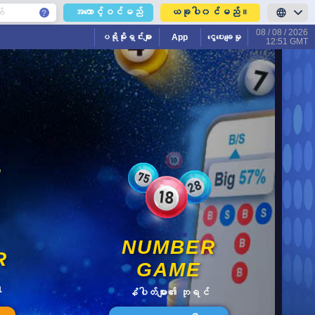
ယခုပါ၀င်မည်။
အကောင့်ဝင်မည်
08 / 08 / 2026
ပရိုမိုးရှင်းများ
App
ငွေပေးချေမှု
12:51 GMT
NUMBER
R
GAME
ာ
နံပါတ်များ၏ ဘုရင်