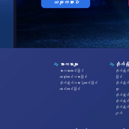
ယခုကစားပါ
အားကစားများ
တိုက်ရိ
အားကစားလောင်းခြင်
တိုက်ရိုက
ဘောလုံးလောင်းကစားခြင်း
ခြင်း
တိုက်ရိုက်ကစားပွဲလောင်းခြင်း
တိုက်ရို
မောင်းလောင်းခြင်း
သူ
တိုက်ရိုက
တိုက်ရိုက
တိုက်ရို
ဂျက်