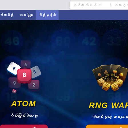
|
ုက်ကာစီနို
ကစားပွဲများ
ကီနိုနှင့်ထီ
ATOM
RNG WA
ဂိမ်းပြောင်းလဲပေးသူ
ကံကောင်းမှုတွေ လာရာနေရ