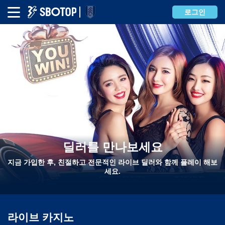
로그인
딜러를 만나보세요
지금 가입한 후, 친절하고 전문적인 라이브 딜러와 함께 플레이 해보
세요.
라이브 카지노