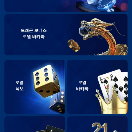
드래곤 보너스
로열 바카라
로열
로열
식보
바카라