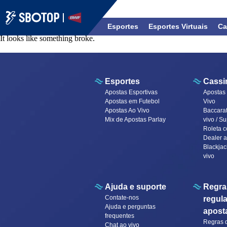
Error
Esportes
Esportes Virtuais
Ca
It looks like something broke.
Esportes
Cassi
Apostas Esportivas
Apostas
Apostas em Futebol
Vivo
Apostas Ao Vivo
Baccarat
Mix de Apostas Parlay
vivo / S
Roleta c
Dealer a
Blackjac
vivo
Ajuda e suporte
Regra
Contate-nos
regul
Ajuda e perguntas
apost
frequentes
Regras 
Chat ao vivo