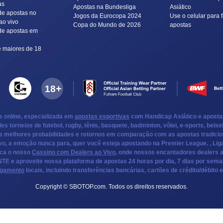
as
Apostas na Bundesliga
Asiático
de apostas no
Jogos da Eurocopa 2024
Use o celular para 
ao vivo
Copa do Mundo de 2026
apostas
de apostas em
 maiores de 18
 online, especializada em
apostas esportivas
com Handicap Asiático e aposta
 torneios de futebol, rugby, tênis, basquete, badminton, vôlei, e-sports, beise
 melhores probabilidades e retornos em comparação com as apostas tradicion
vo, a emoção nunca para, quer você esteja apostando na Premier League. , Lig
ca o nosso
Cassino com Dealers ao Vivo
, onde nossos encantadores dealers a
e aproveite nossa plataforma de apostas 24 horas por dia, 7 dias por seman
agamento
locais, incluindo transferências bancárias, cartões de crédito/débito
Copyright © SBOTOP.com. Todos os direitos reservados.