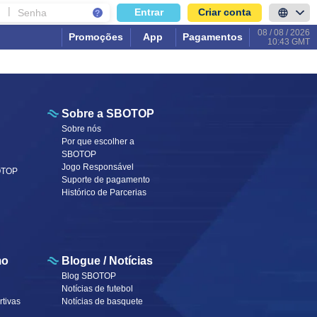
|
Criar conta
Entrar
08 / 08 / 2026
Promoções
App
Pagamentos
10:43 GMT
Sobre a SBOTOP
Sobre nós
Por que escolher a
SBOTOP
Jogo Responsável
OTOP
Suporte de pagamento
Histórico de Parcerias
mo
Blogue / Notícias
Blog SBOTOP
Notícias de futebol
rtivas
Notícias de basquete