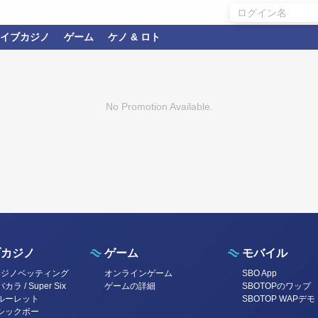
イブカジノ
ゲーム
ケノ & ロト
No Promotion Available.
ブカジノ
ゲーム
モバイル
カジノベッティング
オンラインゲーム
SBO App
ラ / Super Six
ゲームの詳細
SBOTOPのワップ
ルーレット
SBOTOP WAPデモ
シックボー