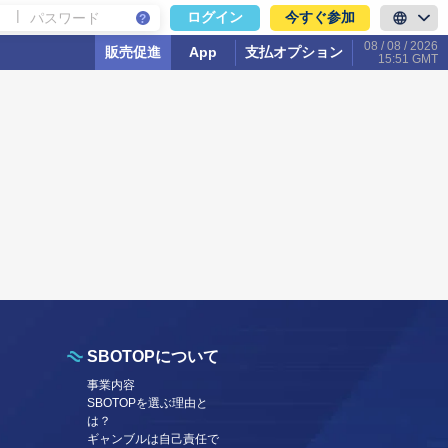
|
今すぐ参加
ログイン
08 / 08 / 2026
販売促進
App
支払オプション
15:51 GMT
SBOTOPについて
事業内容
SBOTOPを選ぶ理由と
は？
ギャンブルは自己責任で