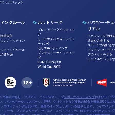
ブラックジャック
ティングルール
ホットリーグ
ハウツー･チュ
則
リアル
プレミアリーグベッティン
グ
ツ賭博規則
アカウントを登録
リーガエスパニョーラベッ
・カジノベッティン
資金を入金する
ティング
ル
スポーツの賭けを
セリエAベッティング
ベッティングルール
アジアン･ハンディ
ブンデスリーガベッティン
上のみ対象
プのベットをする
グ
モバイルでベット
EURO 2024 試合
World Cup 2026
ミング会社であり、アジアン・ハンディキャップ
スポーツベッティング
およびライブ
、バレーボール、eスポーツ、野球、クリケットなど多数の試合を毎週1500以上提
オッズベッティングと比べて、最高のオッズとリターンを提供します。ライブベッ
・リーガ、ブンデスリーガ、セリエA、コパ・アメリカ、EFLチャンピオンシップ