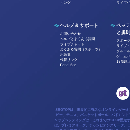
ィング
ライブ･
ヘルプ & サポート
ベッ
と規
お問い合わせ
ヘルプとよくある質問
スポー
ライブチャット
ライブ
よくある質問（スポーツ）
グルー
用語集
ゲーム
代替リンク
18歳以
Portal Site
SBOTOPは、世界的に有名なオンラインゲー
ビー、テニス、バスケットボール、バドミントン
ャップベッティングは、これまでの1X2や固定
ば、プレミアリーグ、チャンピオンズリーグ、ラ